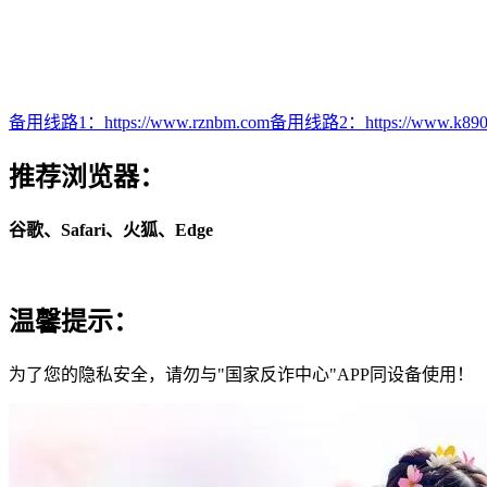
备用线路
1
：
https://www.rznbm.com
备用线路
2
：
https://www.k89
推荐浏览器：
谷歌、Safari、火狐、Edge
温馨提示：
为了您的隐私安全，请勿与"国家反诈中心"APP同设备使用！