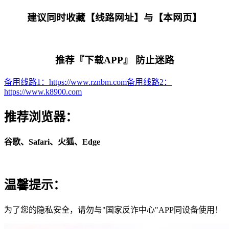
建议同时收藏【线路网址】与【本网页】
推荐『下载APP』 防止迷路
备用线路
1
：
https://www.rznbm.com
备用线路
2
：
https://www.k8900.com
推荐浏览器：
谷歌、Safari、火狐、Edge
温馨提示：
为了您的隐私安全，请勿与"国家反诈中心"APP同设备使用！