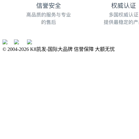
© 2004-
2026
K8凯发-国际大品牌 信誉保障 大额无忧