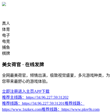
真人
体育
电子
电竞
捕鱼
棋牌
美女荷官 · 在线发牌
全网最美荷官，倾情出演，极致视觉盛宴，多元游戏种类，为
您带来最舒心的游戏体验。
立即注册
进入主页
APP下载
推荐主线路：
https://34.96.227.59:31202
推荐线路：
https://34.96.227.59:31201
推荐线路：
https://www.1nzkex.com
推荐线路：
https://www.plov9r.com