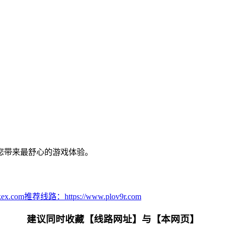
您带来最舒心的游戏体验。
kex.com
推荐线路：
https://www.plov9r.com
建议同时收藏【线路网址】与【本网页】