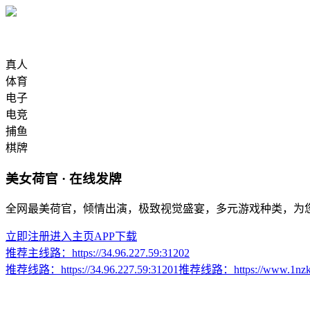
真人
体育
电子
电竞
捕鱼
棋牌
美女荷官 · 在线发牌
全网最美荷官，倾情出演，极致视觉盛宴，多元游戏种类，为
立即注册
进入主页
APP下载
推荐主线路：
https://34.96.227.59:31202
推荐线路：
https://34.96.227.59:31201
推荐线路：
https://www.1nz