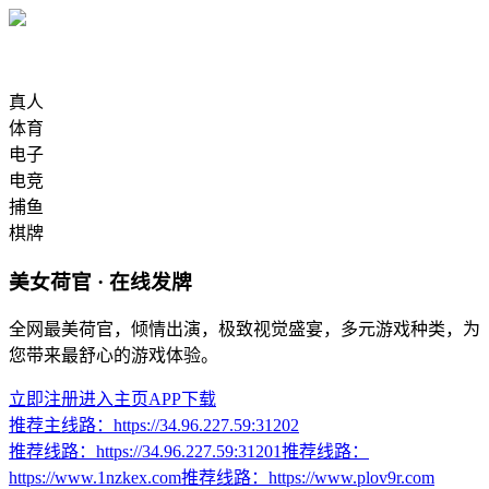
真人
体育
电子
电竞
捕鱼
棋牌
美女荷官 · 在线发牌
全网最美荷官，倾情出演，极致视觉盛宴，多元游戏种类，为
您带来最舒心的游戏体验。
立即注册
进入主页
APP下载
推荐主线路：
https://34.96.227.59:31202
推荐线路：
https://34.96.227.59:31201
推荐线路：
https://www.1nzkex.com
推荐线路：
https://www.plov9r.com