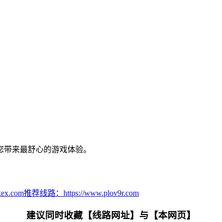
您带来最舒心的游戏体验。
kex.com
推荐线路：
https://www.plov9r.com
建议同时收藏【线路网址】与【本网页】