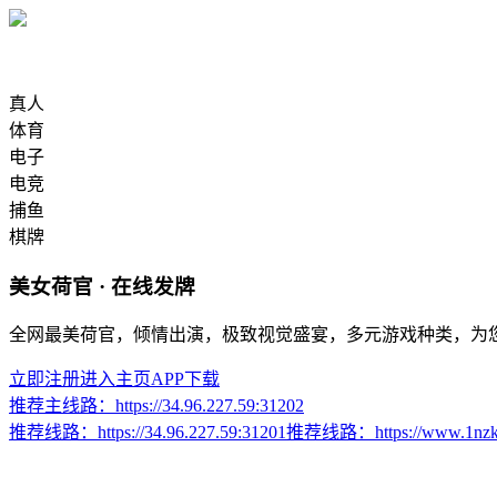
真人
体育
电子
电竞
捕鱼
棋牌
美女荷官 · 在线发牌
全网最美荷官，倾情出演，极致视觉盛宴，多元游戏种类，为
立即注册
进入主页
APP下载
推荐主线路：
https://34.96.227.59:31202
推荐线路：
https://34.96.227.59:31201
推荐线路：
https://www.1nz