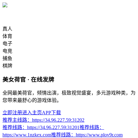
真人
体育
电子
电竞
捕鱼
棋牌
美女荷官 · 在线发牌
全网最美荷官，倾情出演，极致视觉盛宴，多元游戏种类，为
您带来最舒心的游戏体验。
立即注册
进入主页
APP下载
推荐主线路：
https://34.96.227.59:31202
推荐线路：
https://34.96.227.59:31201
推荐线路：
https://www.1nzkex.com
推荐线路：
https://www.plov9r.com