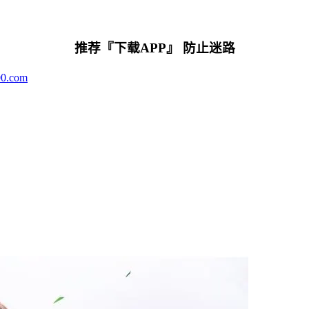
推荐『下载APP』 防止迷路
00.com