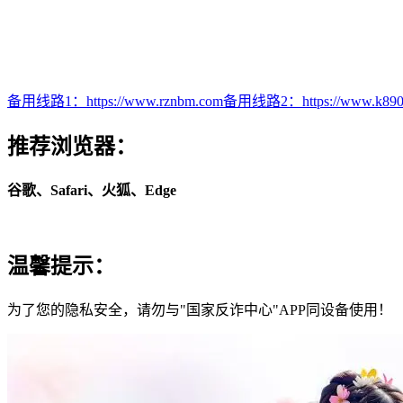
备用线路
1
：
https://www.rznbm.com
备用线路
2
：
https://www.k89
推荐浏览器：
谷歌、Safari、火狐、Edge
温馨提示：
为了您的隐私安全，请勿与"国家反诈中心"APP同设备使用！