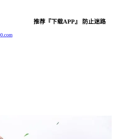
推荐『下载APP』 防止迷路
00.com