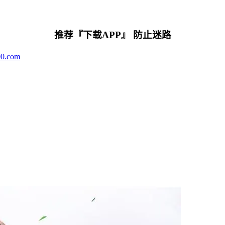
推荐『下载APP』 防止迷路
00.com