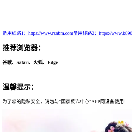
备用线路
1
：
https://www.rznbm.com
备用线路
2
：
https://www.k89
推荐浏览器：
谷歌、Safari、火狐、Edge
温馨提示：
为了您的隐私安全，请勿与"国家反诈中心"APP同设备使用！