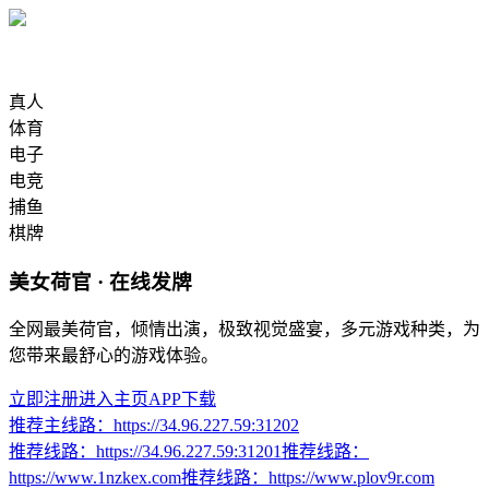
真人
体育
电子
电竞
捕鱼
棋牌
美女荷官 · 在线发牌
全网最美荷官，倾情出演，极致视觉盛宴，多元游戏种类，为
您带来最舒心的游戏体验。
立即注册
进入主页
APP下载
推荐主线路：
https://34.96.227.59:31202
推荐线路：
https://34.96.227.59:31201
推荐线路：
https://www.1nzkex.com
推荐线路：
https://www.plov9r.com