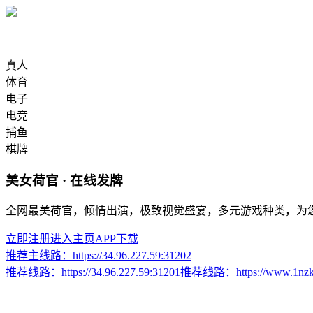
真人
体育
电子
电竞
捕鱼
棋牌
美女荷官 · 在线发牌
全网最美荷官，倾情出演，极致视觉盛宴，多元游戏种类，为
立即注册
进入主页
APP下载
推荐主线路：
https://34.96.227.59:31202
推荐线路：
https://34.96.227.59:31201
推荐线路：
https://www.1nz