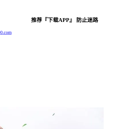
推荐『下载APP』 防止迷路
00.com