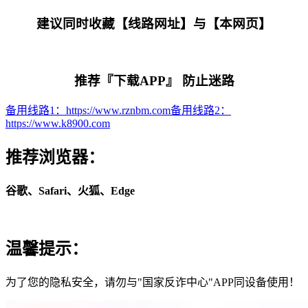
建议同时收藏【线路网址】与【本网页】
推荐『下载APP』 防止迷路
备用线路
1
：
https://www.rznbm.com
备用线路
2
：
https://www.k8900.com
推荐浏览器：
谷歌、Safari、火狐、Edge
温馨提示：
为了您的隐私安全，请勿与"国家反诈中心"APP同设备使用！