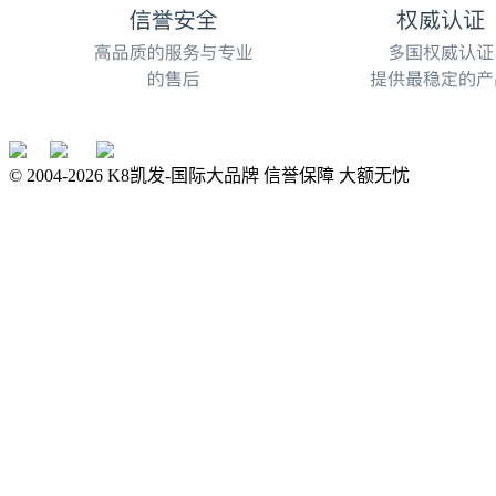
© 2004-
2026
K8凯发-国际大品牌 信誉保障 大额无忧