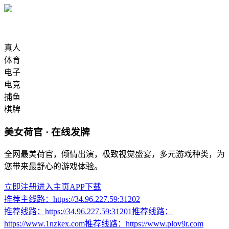
真人
体育
电子
电竞
捕鱼
棋牌
美女荷官 · 在线发牌
全网最美荷官，倾情出演，极致视觉盛宴，多元游戏种类，为
您带来最舒心的游戏体验。
立即注册
进入主页
APP下载
推荐主线路：
https://34.96.227.59:31202
推荐线路：
https://34.96.227.59:31201
推荐线路：
https://www.1nzkex.com
推荐线路：
https://www.plov9r.com