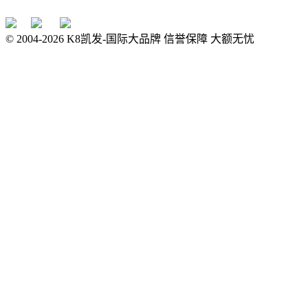
© 2004-
2026
K8凯发-国际大品牌 信誉保障 大额无忧