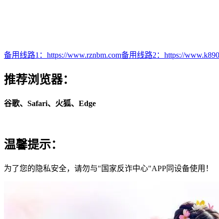
备用线路
1
：
https://www.rznbm.com
备用线路
2
：
https://www.k89
推荐浏览器：
谷歌、Safari、火狐、Edge
温馨提示：
为了您的隐私安全，请勿与"国家反诈中心"APP同设备使用！